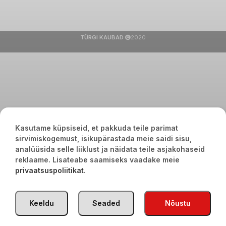
TÜRGI KAUBAD
2020
Kasutame küpsiseid, et pakkuda teile parimat
sirvimiskogemust, isikupärastada meie saidi sisu,
analüüsida selle liiklust ja näidata teile asjakohaseid
reklaame. Lisateabe saamiseks vaadake meie
privaatsuspoliitikat
.
Keeldu
Seaded
Nõustu