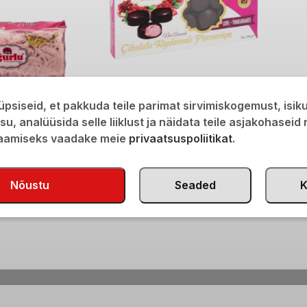
Ugurlu niithalvaa granaatõunaga
psiseid, et pakkuda teile parimat sirvimiskogemust, isi
šokolaadiglasuuris 200g
isu, analüüsida selle liiklust ja näidata teile asjakohaseid
amaitseline niithalvaa
saamiseks vaadake meie
privaatsuspoliitikat
.
€
5,50
Nõustu
Seaded
K