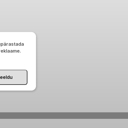
kupärastada
 reklaame.
eeldu