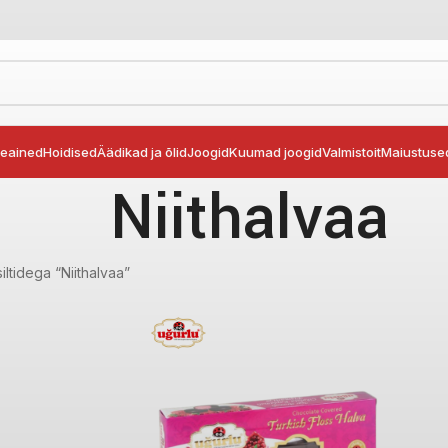
seained
Hoidised
Äädikad ja õlid
Joogid
Kuumad joogid
Valmistoit
Maiustuse
Niithalvaa
iltidega “Niithalvaa”