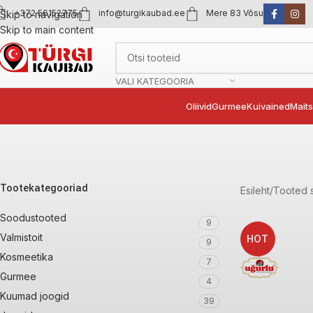
+372 56152775
info@turgikaubad.ee
Mere 83 Võsu
Skip to navigation
Skip to main content
VALI KATEGOORIA
Oliivid
Gurmee
Kuivained
Mait
Tootekategooriad
Esileht
Tooted s
Soodustooted
9
Valmistoit
HOT
9
Kosmeetika
7
Gurmee
4
Kuumad joogid
39