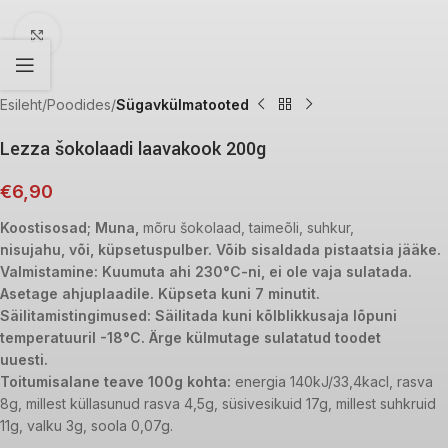
Click to enlarge
Esileht
Poodides
Sügavkülmatooted
Lezza šokolaadi laavakook 200g
€
6,90
Koostisosad; Muna,
mõru šokolaad, taimeõli, suhkur,
nisujahu, või, küpsetuspulber.
Võib sisaldada pistaatsia jääke.
Valmistamine: Kuumuta ahi 230°C-ni, ei ole vaja sulatada.
Asetage ahjuplaadile. Küpseta kuni 7 minutit.
Säilitamistingimused: Säilitada kuni kõlblikkusaja lõpuni
temperatuuril -18°C. Ärge külmutage sulatatud toodet
uuesti.
Toitumisalane teave 100g kohta:
energia 140kJ/33,4kacl, rasva
8g, millest küllasunud rasva 4,5g, süsivesikuid 17g, millest suhkruid
11g, valku 3g, soola 0,07g.