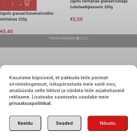
Ugurlu niithalvaa granaatõunaga
šokolaadiglasuuris 200g
Ugurlu granaatõunamaitseline
niithalvaa 220g
€
5,50
€
5,40
TÜRGI KAUBAD
2020
Kasutame küpsiseid, et pakkuda teile parimat
sirvimiskogemust, isikupärastada meie saidi sisu,
analüüsida selle liiklust ja näidata teile asjakohaseid
reklaame. Lisateabe saamiseks vaadake meie
privaatsuspoliitikat
.
Keeldu
Seaded
Nõustu