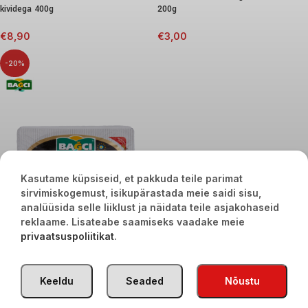
kividega 400g
200g
€
8,90
€
3,00
-20%
Kasutame küpsiseid, et pakkuda teile parimat
sirvimiskogemust, isikupärastada meie saidi sisu,
analüüsida selle liiklust ja näidata teile asjakohaseid
reklaame. Lisateabe saamiseks vaadake meie
privaatsuspoliitikat
.
Mustad oliivid kividega 200g
€
2,40
€
3,00
Keeldu
Seaded
Nõustu
TÜRGI KAUBAD
2020