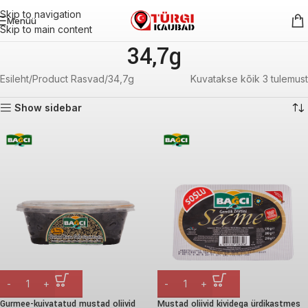
Skip to navigation
Menüü
Skip to main content
34,7g
Esileht
Product Rasvad
34,7g
Kuvatakse kõik 3 tulemust
Show sidebar
Gurmee-kuivatatud mustad oliivid
Mustad oliivid kividega ürdikastmes