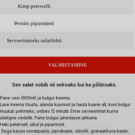
Kimp peterselli
Peotäis piparmünti
Serveerimiseks salatilehti
VALMISTAMINE
See salat sobib nii eelroaks kui ka põhiroaks.
Pane vesi (600ml) ja bulgur keema.
Lase keema tõusta, alanda kuumust ja hauta kaane all, kuni bulgur
muutub pehmeks, umbes 12 minutit. Enne serveerimist kurna
üleliigne vedelik. Pane bulgur jahedasse jahtuma.
Haki petersell, sibul ja piparmünt.
Sega kausis tomatipasta, piprakaste, oliiviõli, granaatõuna kaste,