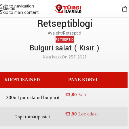
Skip to navigation
Menüü
Skip to main content
Retseptiblogi
Avaleht
Retseptid
RETSEPTID
Bulguri salat ( Kısır )
Kaja Ivask
On 25.11.2021
KOOSTISAINED
PANE KORVI
€
3,80
Vali
300ml purustatud bulgurit
€
3,90
Loe edasi
2spl tomatipastat