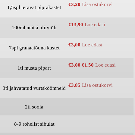
€
3,20
Lisa ostukorvi
1,5spl teravat piprakastet
€
13,90
Loe edasi
100ml neitsi oliiviõli
€
3,00
Loe edasi
7spl granaatõuna kastet
€
3,00
€
1,50
Loe edasi
1tl musta pipart
€
3,85
Lisa ostukorvi
3tl jahvatatud vürtsköömneid
2tl soola
8-9 rohelist sibulat