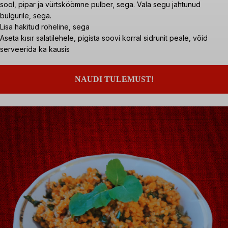
sool, pipar ja vürtsköömne pulber, sega. Vala segu jahtunud
bulgurile, sega.
Lisa hakitud roheline, sega
Aseta kısır salatilehele, pigista soovi korral sidrunit peale, võid
serveerida ka kausis
NAUDI TULEMUST!