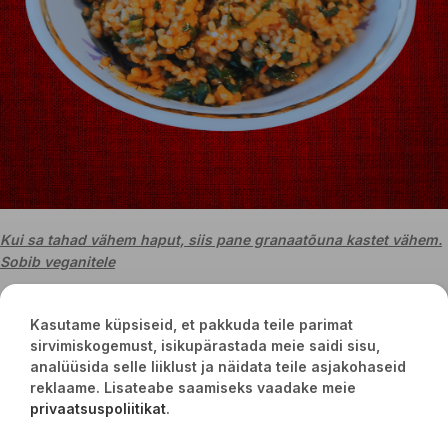
Kui sa tahad vähem haput, siis pane granaatõuna kastet vähem.
Sobib veganitele
Kasutame küpsiseid, et pakkuda teile parimat
sirvimiskogemust, isikupärastada meie saidi sisu,
analüüsida selle liiklust ja näidata teile asjakohaseid
reklaame. Lisateabe saamiseks vaadake meie
privaatsuspoliitikat
.