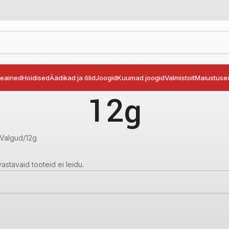
seained
Hoidised
Äädikad ja õlid
Joogid
Kuumad joogid
Valmistoit
Maiustuse
12g
 Valgud
12g
vastavaid tooteid ei leidu.