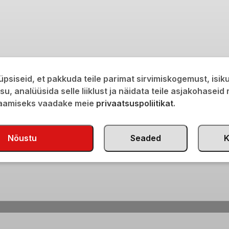
psiseid, et pakkuda teile parimat sirvimiskogemust, isi
isu, analüüsida selle liiklust ja näidata teile asjakohaseid
saamiseks vaadake meie
privaatsuspoliitikat
.
Nõustu
Seaded
K