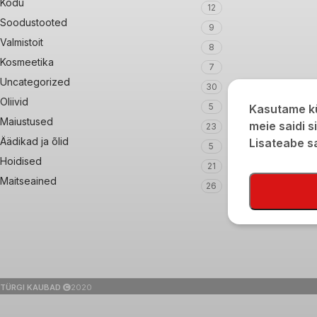
Kodu
12
Soodustooted
9
Valmistoit
8
Kosmeetika
7
Uncategorized
30
Oliivid
5
Kasutame kü
Maiustused
meie saidi s
23
Äädikad ja õlid
Lisateabe 
5
Hoidised
21
Maitseained
26
TÜRGI KAUBAD
2020