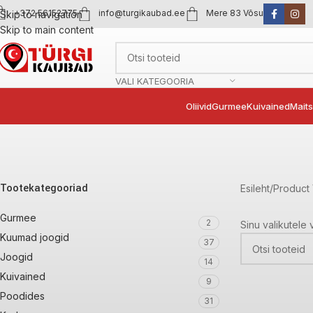
+372 56152775
info@turgikaubad.ee
Mere 83 Võsu
Skip to navigation
Skip to main content
VALI KATEGOORIA
Oliivid
Gurmee
Kuivained
Mait
Tootekategooriad
Esileht
Product
Gurmee
2
Sinu valikutele 
Kuumad joogid
37
Joogid
14
Kuivained
9
Poodides
31