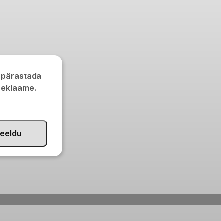
kupärastada
 reklaame.
eeldu