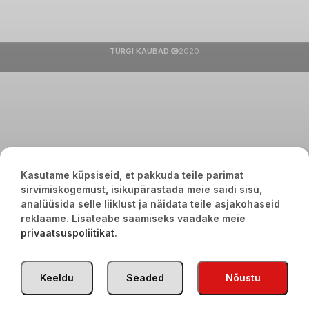
TÜRGI KAUBAD
2020
Kasutame küpsiseid, et pakkuda teile parimat
sirvimiskogemust, isikupärastada meie saidi sisu,
analüüsida selle liiklust ja näidata teile asjakohaseid
reklaame. Lisateabe saamiseks vaadake meie
privaatsuspoliitikat
.
Keeldu
Seaded
Nõustu