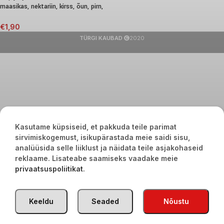
maasikas, nektariin, kirss, õun, pirn,
180g
€
1,90
TÜRGI KAUBAD
2020
Kasutame küpsiseid, et pakkuda teile parimat
sirvimiskogemust, isikupärastada meie saidi sisu,
analüüsida selle liiklust ja näidata teile asjakohaseid
reklaame. Lisateabe saamiseks vaadake meie
privaatsuspoliitikat
.
Keeldu
Seaded
Nõustu