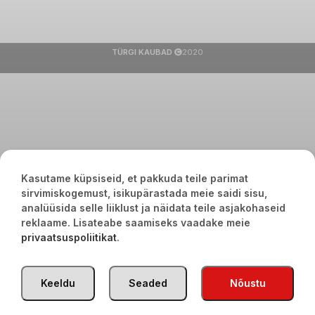
TÜRGI KAUBAD
2020
Kasutame küpsiseid, et pakkuda teile parimat
sirvimiskogemust, isikupärastada meie saidi sisu,
analüüsida selle liiklust ja näidata teile asjakohaseid
reklaame. Lisateabe saamiseks vaadake meie
privaatsuspoliitikat
.
Keeldu
Seaded
Nõustu