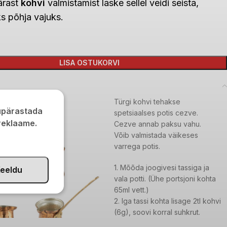
ärast
kohvi
valmistamist
laske sellel veidi seista,
ks
põhja vajuks.
LISA OSTUKORVI
Türgi kohvi tehakse
kupärastada
spetsiaalses potis cezve.
 reklaame.
Cezve annab paksu vahu.
Võib valmistada väikeses
varrega potis.
1. Mõõda joogivesi tassiga ja
eeldu
vala potti. (Ühe portsjoni kohta
65ml vett.)
2. Iga tassi kohta lisage 2tl kohvi
(6g), soovi korral suhkrut.
3. Segage kohvi tasasel tulel