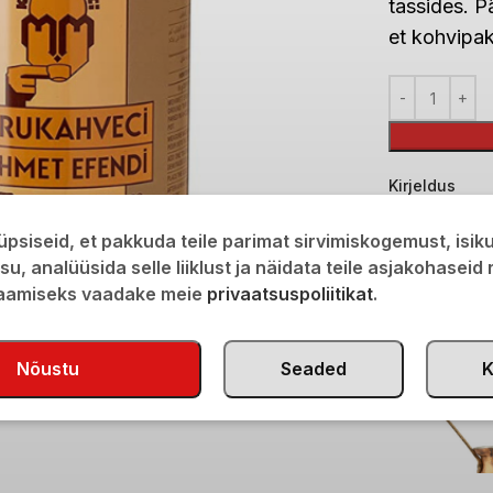
tassides. P
et
kohvipa
Kirjeldus
psiseid, et pakkuda teile parimat sirvimiskogemust, isi
isu, analüüsida selle liiklust ja näidata teile asjakohaseid
saamiseks vaadake meie
privaatsuspoliitikat
.
Nõustu
Seaded
K