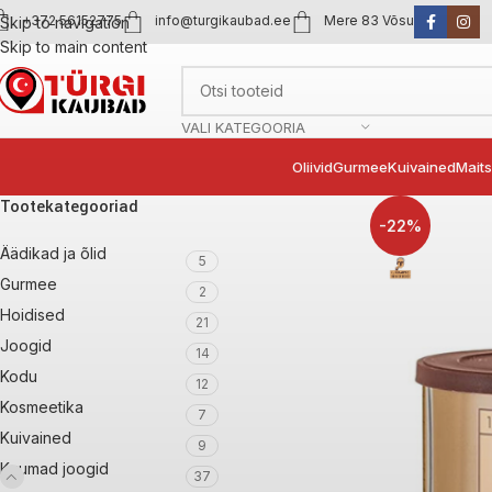
+372 56152775
info@turgikaubad.ee
Mere 83 Võsu
Skip to navigation
Skip to main content
VALI KATEGOORIA
Oliivid
Gurmee
Kuivained
Mait
Tootekategooriad
-22%
Äädikad ja õlid
5
Gurmee
2
Hoidised
21
Joogid
14
Kodu
12
Kosmeetika
7
Kuivained
9
Kuumad joogid
37