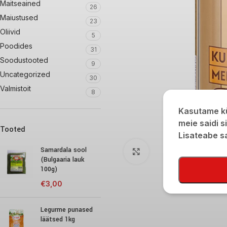
Maitseained
26
Maiustused
23
Oliivid
5
Poodides
31
Soodustooted
9
Uncategorized
30
Valmistoit
8
Kasutame kü
meie saidi s
Tooted
Lisateabe 
Samardala sool
Click to enlarge
(Bulgaaria lauk
100g)
€
3,00
Legurme punased
läätsed 1kg