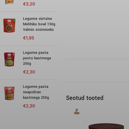
€
3,20
Legurme vürtsine
Mehhiko bowl 150g
Valmis söömiseks
€
1,95
Legurme pasta
pesto kastmega
250g
€
2,30
Legurme pasta
neapolitan
Seotud tooted
kastmega 250g
€
2,30