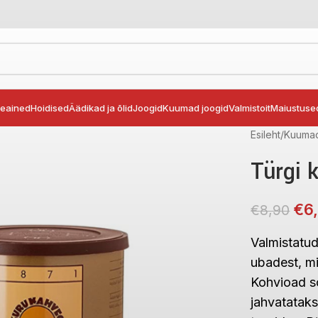
seained
Hoidised
Äädikad ja õlid
Joogid
Kuumad joogid
Valmistoit
Maiustuse
Esileht
Kuumad
Türgi 
€
6
€
8,90
Valmistatud
ubadest, m
Kohvioad
s
jahvatatak