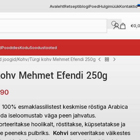
Avaleht
Retseptiblogi
Poed
Hulgimüük
Kontaktid
€
0,
d
Poodides
Kodu
Soodustooted
 joogid
Kohv
Türgi kohv Mehmet Efendi 250g
kohv Mehmet Efendi 250g
,90
 100% esmaklassilistest keskmise röstiga Arabica
ida iseloomustab väga peen jahvatus.
orteeritakse hoolikalt, röstitakse, küpsetatakse ja
se peeneks pulbriks.
Kohvi
serveeritakse väikestes