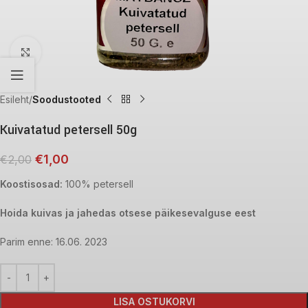
Click to enlarge
Esileht
Soodustooted
Kuivatatud petersell 50g
€
1,00
€
2,00
Koostisosad:
100% petersell
Hoida kuivas ja jahedas otsese päikesevalguse eest
Parim enne: 16.06. 2023
LISA OSTUKORVI