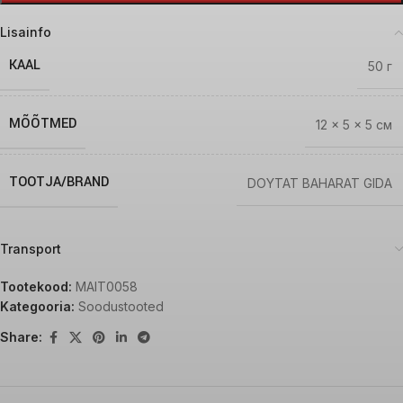
Lisainfo
KAAL
50 г
MÕÕTMED
12 × 5 × 5 см
TOOTJA/BRAND
DOYTAT BAHARAT GIDA
Transport
Tootekood:
MAIT0058
Kategooria:
Soodustooted
Share: