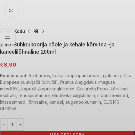
Click to enlarge
Esileht
Kodu
2 in1 Suhkrukoorija näole ja kehale kõrvitsa -ja
kaneelilõhnaline 200ml
€
8,90
Koostisosad:
Sahharoos, kokamidopropüülbetaiin, glütseriin, Olea
Europaea puuviljaõli (oliiviõli), Prunus Amygdalus (magusa
mandliõli), kaprüül-/kapriintriglütseriid, Cucurbita Pepo (kõrvitsa)
ekstrakt, fenoksüetanool, etüülheksüülglütseriin, mooniseemned,
linaseemned, lõhnaaine, kaneel, eugenoolkumariin, CL19140,
CL16255
LISA OSTUKORVI