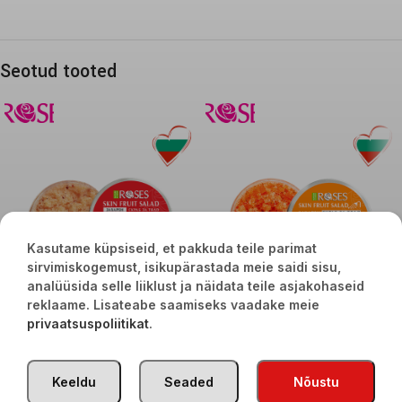
Seotud tooted
Kasutame küpsiseid, et pakkuda teile parimat
sirvimiskogemust, isikupärastada meie saidi sisu,
analüüsida selle liiklust ja näidata teile asjakohaseid
reklaame. Lisateabe saamiseks vaadake meie
2 in1 Suhkrukoorija näole ja kehale
2 in1 Suhkrukoorija näole ja kehale
privaatsuspoliitikat
.
õuna -ja kaneelilõhnaline 200ml
papaialõhnaline 200ml
€
8,90
€
8,90
Keeldu
Seaded
Nõustu