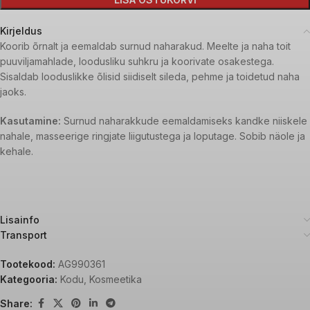
Kirjeldus
Koorib õrnalt ja eemaldab surnud naharakud. Meelte ja naha toit
puuviljamahlade, loodusliku suhkru ja koorivate osakestega.
Sisaldab looduslikke õlisid siidiselt sileda, pehme ja toidetud naha
jaoks.
Kasutamine:
Surnud naharakkude eemaldamiseks kandke niiskele
nahale, masseerige ringjate liigutustega ja loputage. Sobib näole ja
kehale.
Lisainfo
Transport
Tootekood:
AG990361
Kategooria:
Kodu
,
Kosmeetika
Share: