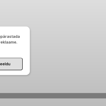
kupärastada
 reklaame.
eeldu