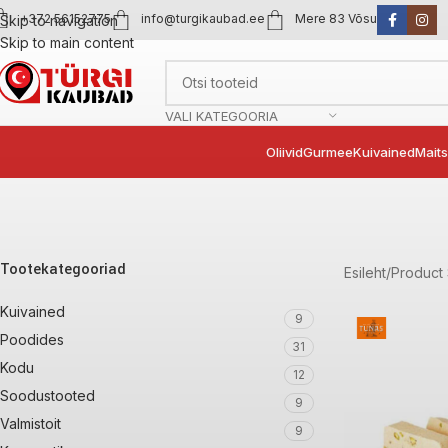
+372 56152775
info@turgikaubad.ee
Mere 83 Võsu
Skip to navigation
Skip to main content
VALI KATEGOORIA
Oliivid
Gurmee
Kuivained
Mait
Tootekategooriad
Esileht
Product 
Kuivained
9
Poodides
31
Kodu
12
Soodustooted
9
Valmistoit
9