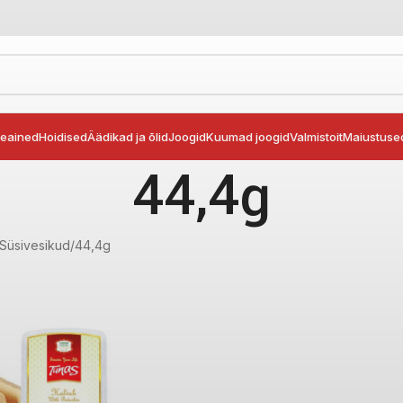
seained
Hoidised
Äädikad ja õlid
Joogid
Kuumad joogid
Valmistoit
Maiustuse
44,4g
Süsivesikud
44,4g