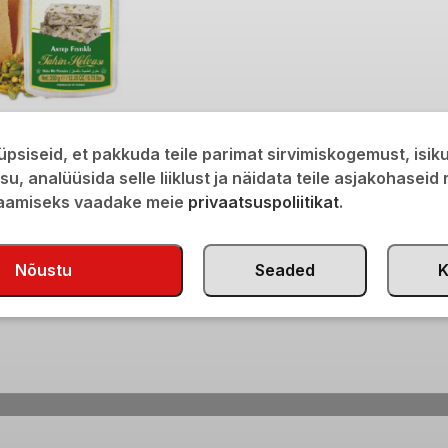
staatsiapähklitega
psiseid, et pakkuda teile parimat sirvimiskogemust, isi
isu, analüüsida selle liiklust ja näidata teile asjakohaseid
saamiseks vaadake meie
privaatsuspoliitikat
.
Nõustu
Seaded
K