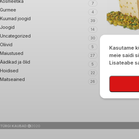
Kosmeetika
7
Gurmee
4
Kuumad joogid
39
Joogid
14
Uncategorized
30
Seesamihalvaa pi
Oliivid
5
Kasutame kü
350g
Maiustused
meie saidi s
27
€
6,20
Äädikad ja õlid
Lisateabe 
5
Hoidised
22
Maitseained
26
TÜRGI KAUBAD
2020