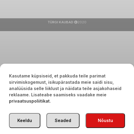
TÜRGI KAUBAD
2020
Kasutame küpsiseid, et pakkuda teile parimat
sirvimiskogemust, isikupärastada meie saidi sisu,
analüüsida selle liiklust ja näidata teile asjakohaseid
reklaame. Lisateabe saamiseks vaadake meie
privaatsuspoliitikat
.
Keeldu
Seaded
Nõustu