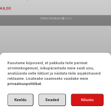
€
4,00
TÜRGI KAUBAD
2020
Kasutame küpsiseid, et pakkuda teile parimat
sirvimiskogemust, isikupärastada meie saidi sisu,
analüüsida selle liiklust ja näidata teile asjakohaseid
reklaame. Lisateabe saamiseks vaadake meie
privaatsuspoliitikat
.
Keeldu
Seaded
Nõustu