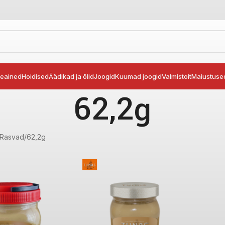
seained
Hoidised
Äädikad ja õlid
Joogid
Kuumad joogid
Valmistoit
Maiustuse
62,2g
 Rasvad
62,2g