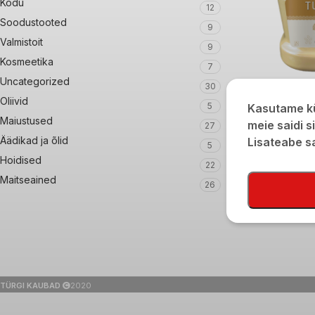
Kodu
12
Soodustooted
9
Valmistoit
9
Kosmeetika
7
Uncategorized
30
Tunas Seesamipa
Oliivid
5
Kasutame kü
Maiustused
€
12,80
meie saidi s
27
Äädikad ja õlid
Lisateabe 
5
Hoidised
22
Maitseained
26
TÜRGI KAUBAD
2020