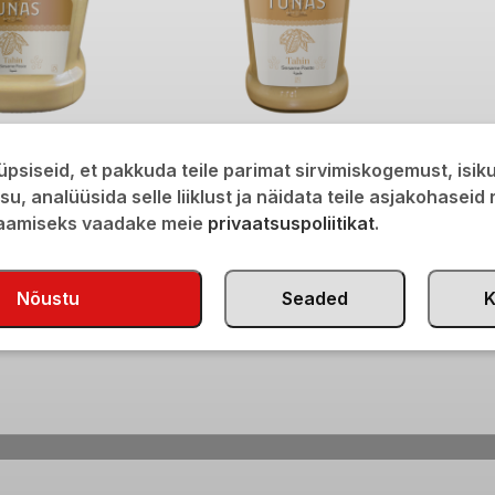
sta 1,2kg
Tunas Seesamipasta 300g
psiseid, et pakkuda teile parimat sirvimiskogemust, isi
€
4,60
isu, analüüsida selle liiklust ja näidata teile asjakohaseid
saamiseks vaadake meie
privaatsuspoliitikat
.
Nõustu
Seaded
K