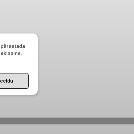
kupärastada
 reklaame.
eeldu