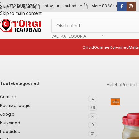
+372 56152775
info@turgikaubad.ee
Mere 83 Võsu
Skip to navigation
Skip to main content
VALI KATEGOORIA
Oliivid
Gurmee
Kuivained
Mait
Tootekategooriad
Esileht
Product
Gurmee
4
Kuumad joogid
39
Joogid
14
Kuivained
9
Poodides
31