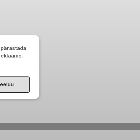
kupärastada
 reklaame.
eeldu