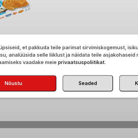
al spinatiga (börek)
psiseid, et pakkuda teile parimat sirvimiskogemust, isi
isu, analüüsida selle liiklust ja näidata teile asjakohaseid
saamiseks vaadake meie
privaatsuspoliitikat
.
Nõustu
Seaded
K