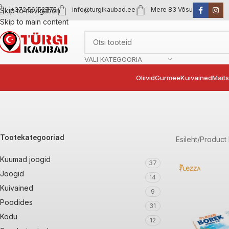
+372 56152775
info@turgikaubad.ee
Mere 83 Võsu
Skip to navigation
Skip to main content
VALI KATEGOORIA
Oliivid
Gurmee
Kuivained
Mait
Tootekategooriad
Esileht
Product
Kuumad joogid
37
Joogid
14
Kuivained
9
Poodides
31
Kodu
12