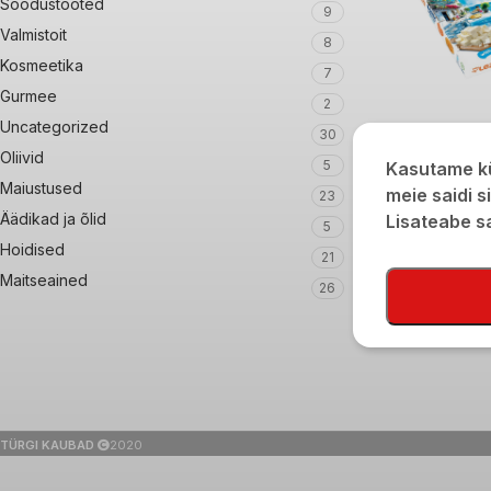
Soodustooted
9
Valmistoit
8
Kosmeetika
7
Gurmee
2
Uncategorized
30
Lezza juustuspira
Oliivid
5
Kasutame kü
800g külmutatud
Maiustused
meie saidi s
23
€
7,90
Äädikad ja õlid
Lisateabe 
5
Hoidised
21
Maitseained
26
TÜRGI KAUBAD
2020