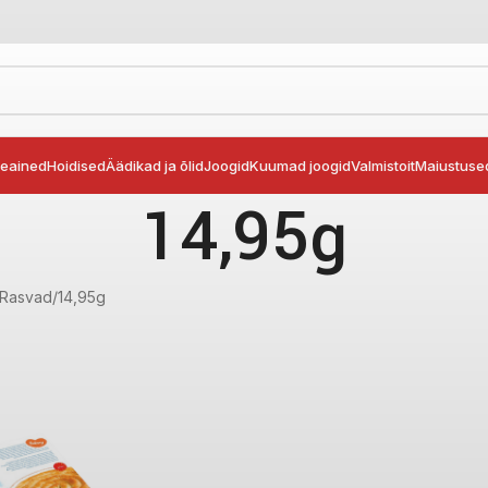
seained
Hoidised
Äädikad ja õlid
Joogid
Kuumad joogid
Valmistoit
Maiustuse
14,95g
 Rasvad
14,95g