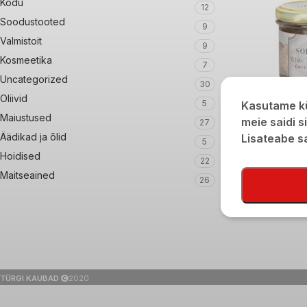
Kodu
12
Soodustooted
9
Valmistoit
9
Kosmeetika
7
Uncategorized
30
Oliivid
5
Kasutame kü
Maiustused
meie saidi s
27
Solevita valge trü
Äädikad ja õlid
Lisateabe 
5
€
4,83
€
6,90
Hoidised
22
Maitseained
26
TÜRGI KAUBAD
2020