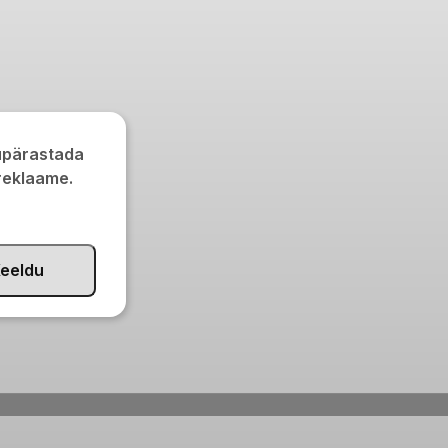
kupärastada
 reklaame.
eeldu