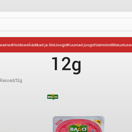
seained
Hoidised
Äädikad ja õlid
Joogid
Kuumad joogid
Valmistoit
Maiustuse
12g
 Rasvad
12g