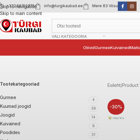
+372 56152775
info@turgikaubad.ee
Mere 83 Võsu
Skip to navigation
Skip to main content
VALI KATEGOORIA
Oliivid
Gurmee
Kuivained
Mait
Tootekategooriad
Esileht
Product
Gurmee
4
Kuumad joogid
-30%
39
Joogid
14
Kuivained
9
Poodides
31