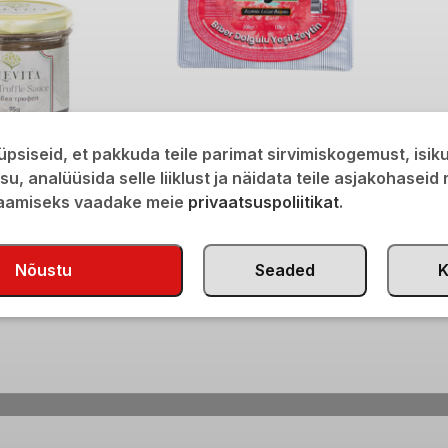
Paprika täidisega rohelised oliivid
psiseid, et pakkuda teile parimat sirvimiskogemust, isi
ürdikastmes 200g
isu, analüüsida selle liiklust ja näidata teile asjakohaseid
hvli kaste 95g
€
2,40
saamiseks vaadake meie
privaatsuspoliitikat
.
Nõustu
Seaded
K