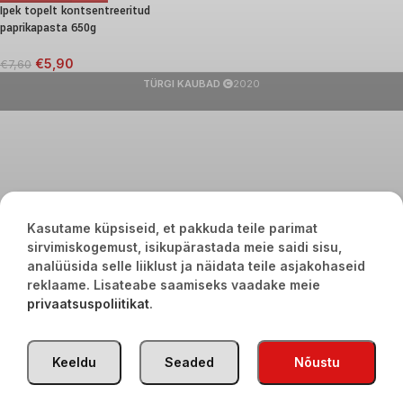
Ipek topelt kontsentreeritud
paprikapasta 650g
€
5,90
€
7,60
TÜRGI KAUBAD
2020
Kasutame küpsiseid, et pakkuda teile parimat
sirvimiskogemust, isikupärastada meie saidi sisu,
analüüsida selle liiklust ja näidata teile asjakohaseid
reklaame. Lisateabe saamiseks vaadake meie
privaatsuspoliitikat
.
Keeldu
Seaded
Nõustu