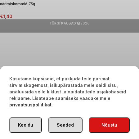
närimiskommid 75g
€
1,40
TÜRGI KAUBAD
2020
Kasutame küpsiseid, et pakkuda teile parimat
sirvimiskogemust, isikupärastada meie saidi sisu,
analüüsida selle liiklust ja näidata teile asjakohaseid
reklaame. Lisateabe saamiseks vaadake meie
privaatsuspoliitikat
.
Keeldu
Seaded
Nõustu