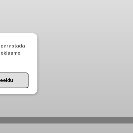
kupärastada
 reklaame.
eeldu