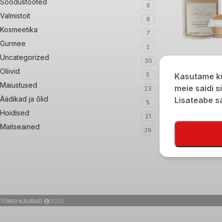
Soodustooted
9
Valmistoit
8
Kosmeetika
7
Gurmee
2
Uncategorized
30
Seesamihalvaa va
Oliivid
5
Kasutame kü
Maiustused
€
4,90
meie saidi s
23
Äädikad ja õlid
Lisateabe 
5
Hoidised
21
Maitseained
26
TÜRGI KAUBAD
2020