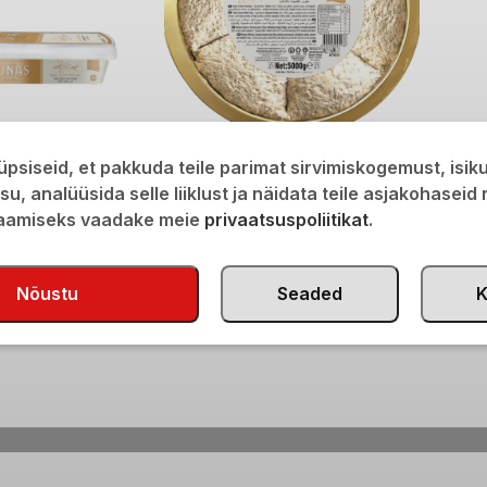
niljega 350g
Seesamihalvaa vaniljega 5kg
psiseid, et pakkuda teile parimat sirvimiskogemust, isi
€
75,00
isu, analüüsida selle liiklust ja näidata teile asjakohaseid
saamiseks vaadake meie
privaatsuspoliitikat
.
Nõustu
Seaded
K