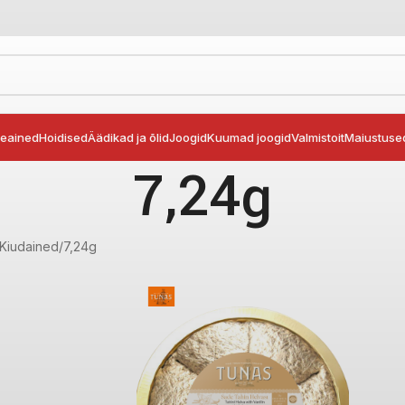
seained
Hoidised
Äädikad ja õlid
Joogid
Kuumad joogid
Valmistoit
Maiustuse
7,24g
Kiudained
7,24g