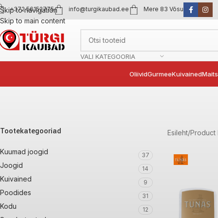
+372 56152775
info@turgikaubad.ee
Mere 83 Võsu
Skip to navigation
Skip to main content
VALI KATEGOORIA
Oliivid
Gurmee
Kuivained
Mait
Tootekategooriad
Esileht
Product 
Kuumad joogid
37
Joogid
14
Kuivained
9
Poodides
31
Kodu
12