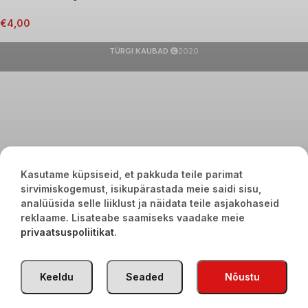
€
4,00
TÜRGI KAUBAD
2020
Kasutame küpsiseid, et pakkuda teile parimat
sirvimiskogemust, isikupärastada meie saidi sisu,
analüüsida selle liiklust ja näidata teile asjakohaseid
reklaame. Lisateabe saamiseks vaadake meie
privaatsuspoliitikat
.
Keeldu
Seaded
Nõustu