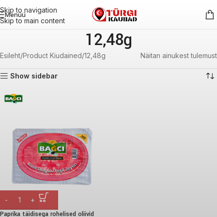
Skip to navigation
Menüü
Skip to main content
12,48g
Esileht
Product Kiudained
12,48g
Näitan ainukest tulemust
Show sidebar
Paprika täidisega rohelised oliivid