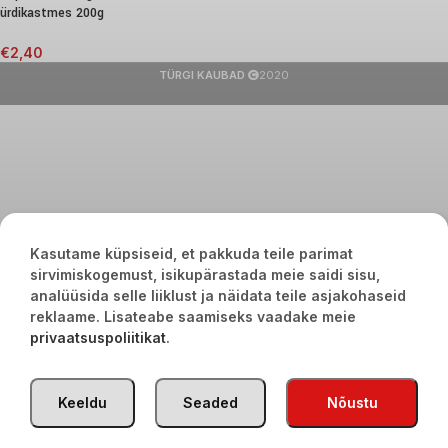
ürdikastmes 200g
€
2,40
TÜRGI KAUBAD
2020
Kasutame küpsiseid, et pakkuda teile parimat
sirvimiskogemust, isikupärastada meie saidi sisu,
analüüsida selle liiklust ja näidata teile asjakohaseid
reklaame. Lisateabe saamiseks vaadake meie
privaatsuspoliitikat
.
Keeldu
Seaded
Nõustu