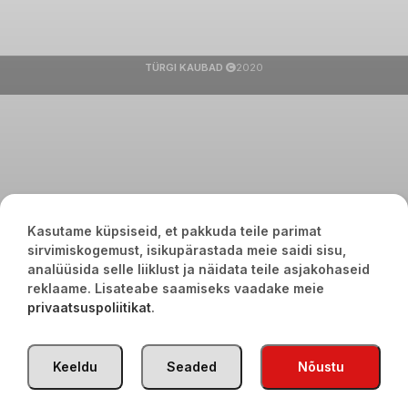
TÜRGI KAUBAD
2020
Kasutame küpsiseid, et pakkuda teile parimat
sirvimiskogemust, isikupärastada meie saidi sisu,
analüüsida selle liiklust ja näidata teile asjakohaseid
reklaame. Lisateabe saamiseks vaadake meie
privaatsuspoliitikat
.
Keeldu
Seaded
Nõustu