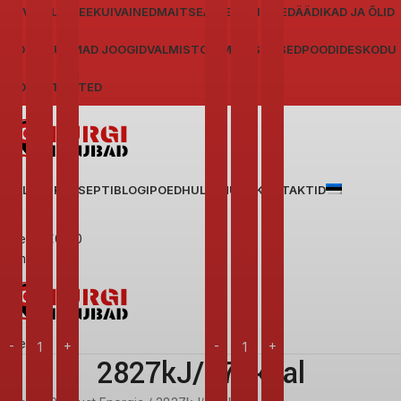
OLIIVID
GURMEE
KUIVAINED
MAITSEAINED
HOIDISED
ÄÄDIKAD JA ÕLID
JOOGID
KUUMAD JOOGID
VALMISTOIT
MAIUSTUSED
POODIDES
KODU
SOODUSTOOTED
AVALEHT
RETSEPTIBLOGI
POED
HULGIMÜÜK
KONTAKTID
0
items
€
0,00
Menüü
0
items
2827kJ/676kcal