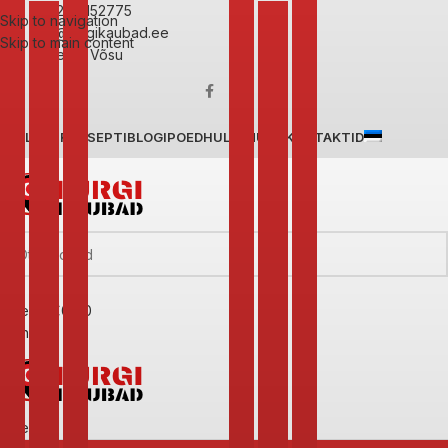
+372 56152775
Skip to navigation
info@turgikaubad.ee
Skip to main content
Mere 83 Võsu
AVALEHT
RETSEPTIBLOGI
POED
HULGIMÜÜK
KONTAKTID
0
items
€
0,00
Menüü
0
items