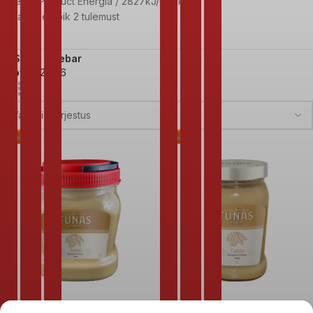
Esileht
Product Energia
2827kJ/676kcal
Kuvatakse kõik 2 tulemust
Show sidebar
Show
9
24
36