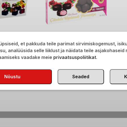
rtii
Ugurlu niithalvaa granaatõunaga
psiseid, et pakkuda teile parimat sirvimiskogemust, isi
s 350g
šokolaadiglasuuris 200g
isu, analüüsida selle liiklust ja näidata teile asjakohaseid
saamiseks vaadake meie
privaatsuspoliitikat
.
€
5,50
Nõustu
Seaded
K