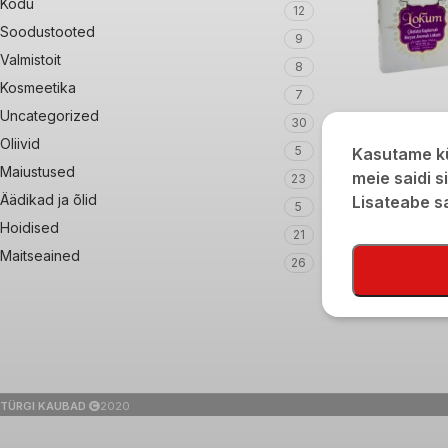
Kodu
12
Soodustooted
9
Valmistoit
8
Kosmeetika
7
Uncategorized
30
Oliivid
Ugurlu lokumi asso
5
Kasutame kü
šokolaadiglasuuri
Maiustused
meie saidi s
23
Äädikad ja õlid
Lisateabe 
€
7,80
5
Hoidised
21
Maitseained
26
TÜRGI KAUBAD
2020