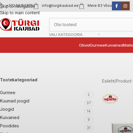
+372 56152775
info@turgikaubad.ee
Mere 83 Võsu
Skip to navigation
Skip to main content
VALI KATEGOORIA
Oliivid
Gurmee
Kuivained
Mait
Tootekategooriad
Esileht
Product 
Gurmee
2
Kuumad joogid
37
Joogid
14
Kuivained
9
Poodides
31