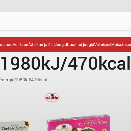
seained
Hoidised
Äädikad ja õlid
Joogid
Kuumad joogid
Valmistoit
Maiustuse
1980kJ/470kcal
Energia
1980kJ/470kcal