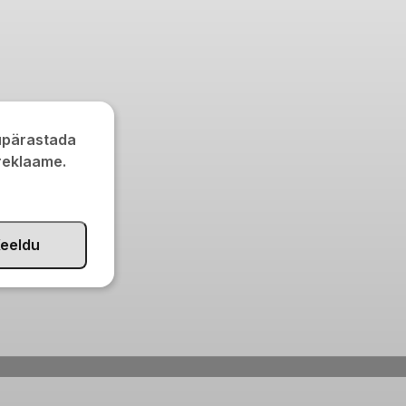
kupärastada
 reklaame.
eeldu