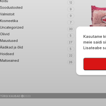
Kodu
12
Soodustooted
9
Valmistoit
9
Kosmeetika
7
Uncategorized
30
Oliivid
5
Kasutame kü
Maiustused
meie saidi s
27
Ugurlu granaatõun
Äädikad ja õlid
Lisateabe 
5
220g
Hoidised
22
€
5,40
Maitseained
26
TÜRGI KAUBAD
2020