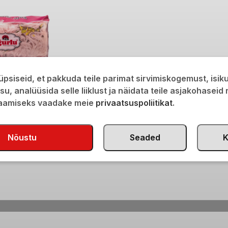
psiseid, et pakkuda teile parimat sirvimiskogemust, isi
isu, analüüsida selle liiklust ja näidata teile asjakohaseid
amaitseline niithalvaa
saamiseks vaadake meie
privaatsuspoliitikat
.
Nõustu
Seaded
K