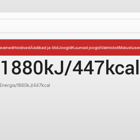
seained
Hoidised
Äädikad ja õlid
Joogid
Kuumad joogid
Valmistoit
Maiustuse
1880kJ/447kcal
Energia
1880kJ/447kcal