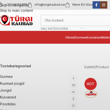
+372 56152775
info@turgikaubad.ee
Mere 83 Võsu
Skip to navigation
Skip to main content
VALI KATEGOORIA
Oliivid
Gurmee
Kuivained
Mait
Tootekategooriad
Esileht
Product 
Gurmee
4
Kuumad joogid
HOT
39
Joogid
14
Kuivained
9
Poodides
31