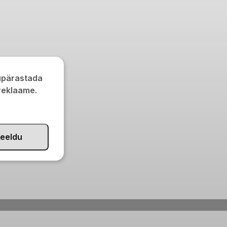
kupärastada
 reklaame.
eeldu