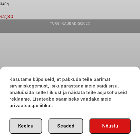
340g
€
2,80
TÜRGI KAUBAD
2020
Kasutame küpsiseid, et pakkuda teile parimat
sirvimiskogemust, isikupärastada meie saidi sisu,
analüüsida selle liiklust ja näidata teile asjakohaseid
reklaame. Lisateabe saamiseks vaadake meie
privaatsuspoliitikat
.
Keeldu
Seaded
Nõustu