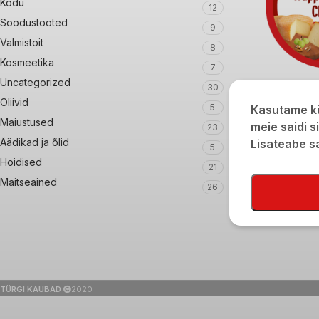
Kodu
12
Soodustooted
9
Valmistoit
8
Kosmeetika
7
Uncategorized
30
Gazi Trappista j
Oliivid
5
Kasutame kü
Maiustused
€
4,30
meie saidi s
23
Äädikad ja õlid
Lisateabe 
5
Hoidised
21
Maitseained
26
TÜRGI KAUBAD
2020