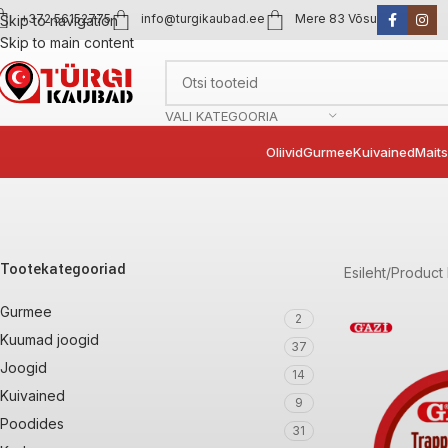
+372 56152775
info@turgikaubad.ee
Mere 83 Võsu
Skip to navigation
Skip to main content
VALI KATEGOORIA
Oliivid
Gurmee
Kuivained
Mait
Tootekategooriad
Esileht
Product 
Gurmee
2
Kuumad joogid
37
Joogid
14
Kuivained
9
Poodides
31