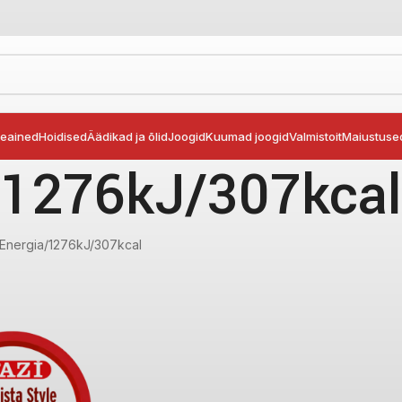
seained
Hoidised
Äädikad ja õlid
Joogid
Kuumad joogid
Valmistoit
Maiustuse
1276kJ/307kcal
Energia
1276kJ/307kcal