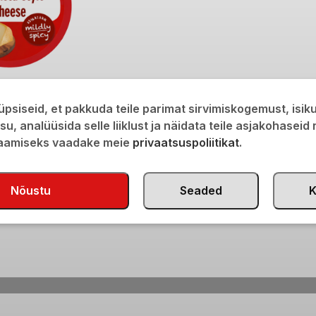
uust 45% 250g
psiseid, et pakkuda teile parimat sirvimiskogemust, isi
isu, analüüsida selle liiklust ja näidata teile asjakohaseid
saamiseks vaadake meie
privaatsuspoliitikat
.
Nõustu
Seaded
K