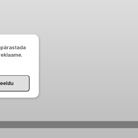
kupärastada
 reklaame.
eeldu