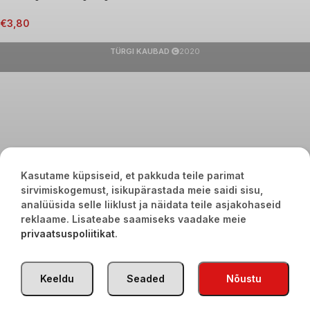
€
3,80
TÜRGI KAUBAD
2020
Kasutame küpsiseid, et pakkuda teile parimat
sirvimiskogemust, isikupärastada meie saidi sisu,
analüüsida selle liiklust ja näidata teile asjakohaseid
reklaame. Lisateabe saamiseks vaadake meie
privaatsuspoliitikat
.
Keeldu
Seaded
Nõustu