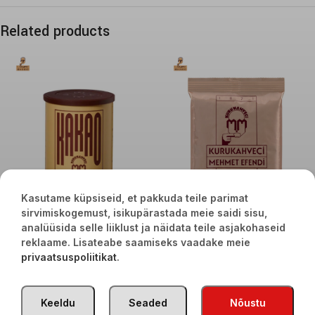
Related products
Kasutame küpsiseid, et pakkuda teile parimat
sirvimiskogemust, isikupärastada meie saidi sisu,
analüüsida selle liiklust ja näidata teile asjakohaseid
Kakao MEHMET EFENDI 250g
Turku malta kafija Mehmet Efendi
100g
reklaame. Lisateabe saamiseks vaadake meie
€
10,90
privaatsuspoliitikat
.
€
2,90
Keeldu
Seaded
Nõustu
TÜRGI KAUBAD
2020