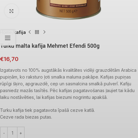
Click to enlarge
Home
kafija
Turku malta kafija Mehmet Efendi 500g
€
16,70
Izgatavots no 100% augstākās kvalitātes vidēji grauzdētām Arabica
pupiņām, ko raksturo ļoti smalka maluma pakāpe. Kafijas pupiņas
rūpīgi šķiro, apgrauzdē, cep un sasmalcina smalkā pulverī. Kafiju
pasniedz mazās tasītēs. Pēc kafijas pagatavošanas ļaujiet tai kādu
laiku nostāvēties, lai kafijas biezumi nogrimtu apakšā.
Turku kafija tiek pagatavota īpašā cezve katlā.
Cezve rada biezas putas.