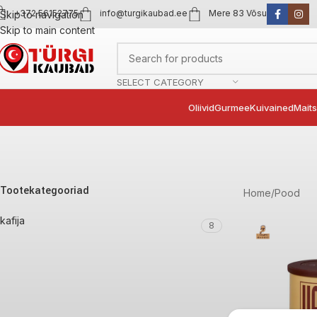
+372 56152775
info@turgikaubad.ee
Mere 83 Võsu
Skip to navigation
Skip to main content
SELECT CATEGORY
Oliivid
Gurmee
Kuivained
Mait
Tootekategooriad
Home
Pood
kafija
8