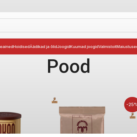
seained
Hoidised
Äädikad ja õlid
Joogid
Kuumad joogid
Valmistoit
Maiustuse
Pood
-25