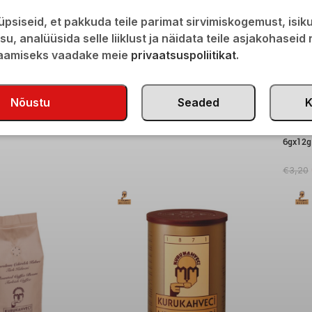
psiseid, et pakkuda teile parimat sirvimiskogemust, isi
isu, analüüsida selle liiklust ja näidata teile asjakohaseid
saamiseks vaadake meie
privaatsuspoliitikat
.
FENDI 250g
Turku malta kafija Mehmet Efendi 100g
Nõustu
Seaded
K
€
2,90
Turku 
6gx12g
€
3,20