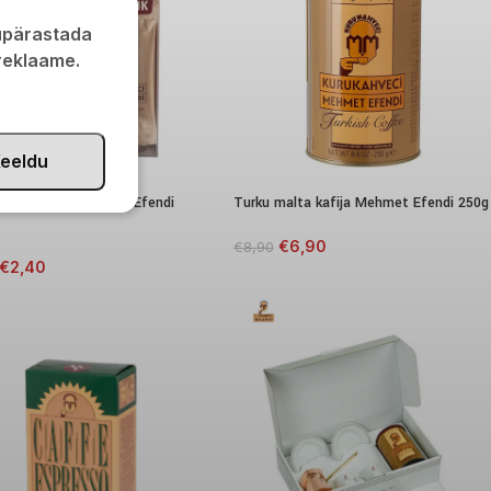
kupärastada
 reklaame.
eeldu
malta kafija Mehmet Efendi
Turku malta kafija Mehmet Efendi 250g
€
6,90
€
8,90
€
2,40