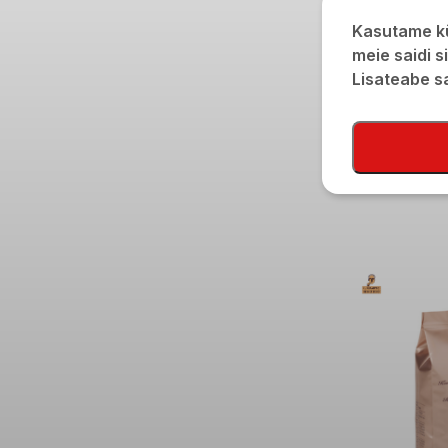
Kasutame kü
meie saidi s
Lisateabe 
Kakao MEHMET E
€
10,90