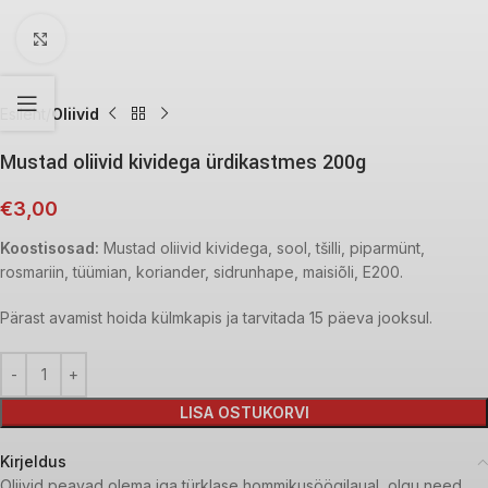
Click to enlarge
Esileht
Oliivid
Mustad oliivid kividega ürdikastmes 200g
€
3,00
Koostisosad:
Mustad oliivid kividega, sool, tšilli, piparmünt,
rosmariin, tüümian, koriander, sidrunhape, maisiõli, E200.
Pärast avamist hoida külmkapis ja tarvitada 15 päeva jooksul.
LISA OSTUKORVI
Kirjeldus
Oliivid peavad olema iga türklase hommikusöögilaual, olgu need