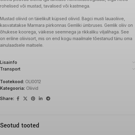
rohelised või mustad, tavalised või kastmega.
Mustad oliivid on täielikult küpsed oliivid. Bagci musti lauaoliive,
kasvatatakse Marmara piirkonnas Gemliki ümbruses. Gemlik oliiv on
õhukese koorega, väikese seemnega ja rikkaliku viljalihaga. See
on eriline oliivisort, mis on end kogu maailmale tõestanud tänu oma
ainulaadsele maitsele.
Lisainfo
Transport
Tootekood:
OLI0012
Kategooria:
Oliivid
Share:
Seotud tooted