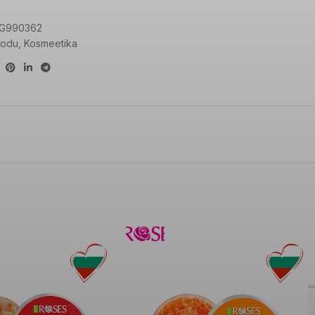
G990362
Kodu
,
Kosmeetika