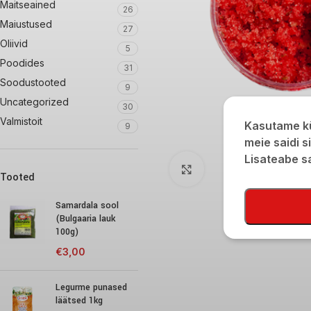
Maitseained
26
Maiustused
27
Oliivid
5
Poodides
31
Soodustooted
9
Uncategorized
30
Valmistoit
Kasutame kü
9
meie saidi s
Lisateabe 
Click to enlarge
Tooted
Samardala sool
(Bulgaaria lauk
100g)
€
3,00
Legurme punased
läätsed 1kg