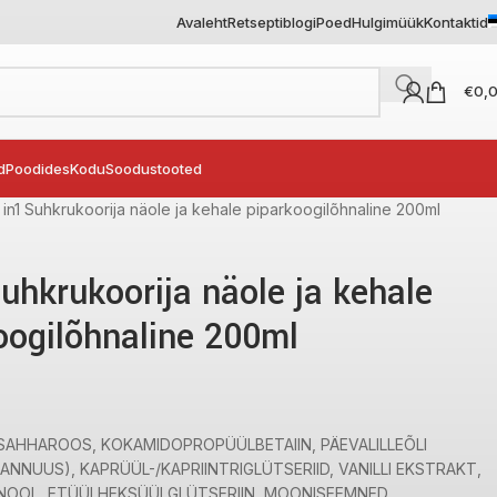
Avaleht
Retseptiblogi
Poed
Hulgimüük
Kontaktid
€
0,
d
Poodides
Kodu
Soodustooted
 in1 Suhkrukoorija näole ja kehale piparkoogilõhnaline 200ml
Suhkrukoorija näole ja kehale
oogilõhnaline 200ml
SAHHAROOS, KOKAMIDOPROPÜÜLBETAIIN, PÄEVALILLEÕLI
ANNUUS), KAPRÜÜL-/KAPRIINTRIGLÜTSERIID, VANILLI EKSTRAKT,
OOL, ETÜÜLHEKSÜÜLGLÜTSERIIN, MOONISEEMNED,