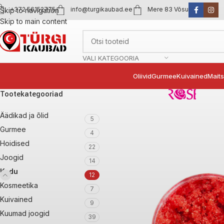
+372 56152775
info@turgikaubad.ee
Mere 83 Võsu
Skip to navigation
Skip to main content
VALI KATEGOORIA
Oliivid
Gurmee
Kuivained
Mait
Tootekategooriad
Äädikad ja õlid
5
Gurmee
4
Hoidised
22
Joogid
14
Kodu
12
Kosmeetika
7
Kuivained
9
Kuumad joogid
39