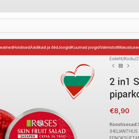
seained
Hoidised
Äädikad ja õlid
Joogid
Kuumad joogid
Valmistoit
Maiustuse
Esileht
Kodu
2
2 in1 
pipark
€
8,90
Koostisosad:
(HELIANTHUS 
FENOKSÜETAN