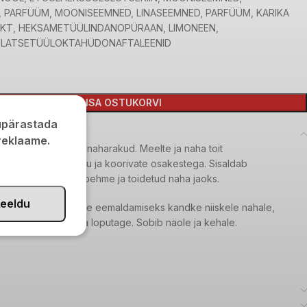
, PARFÜÜM, MOONISEEMNED, LINASEEMNED, PARFÜÜM, KARIKA
AKT, HEKSAMETÜÜLINDANOPÜRAAN, LIMONEEN,
LATSETÜÜLOKTAHÜDONAFTALEENID
LISA OSTUKORVI
kupärastada
 reklaame.
ja eemaldab surnud naharakud. Meelte ja naha toit
e, loodusliku suhkru ja koorivate osakestega. Sisaldab
sid siidiselt sileda, pehme ja toidetud naha jaoks.
eeldu
Surnud naharakkude eemaldamiseks kandke niiskele nahale,
gjate liigutustega ja loputage. Sobib näole ja kehale.