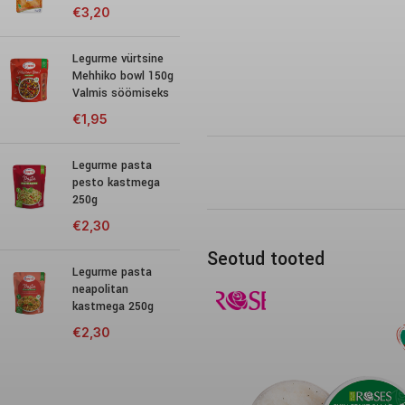
€
3,20
Legurme vürtsine
Mehhiko bowl 150g
Valmis söömiseks
€
1,95
Legurme pasta
pesto kastmega
250g
€
2,30
Seotud tooted
Legurme pasta
neapolitan
kastmega 250g
€
2,30