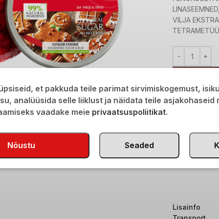
LINASEEMNED
VILJA EKSTR
TETRAMETÜÜ
psiseid, et pakkuda teile parimat sirvimiskogemust, isi
Kirjeldus
isu, analüüsida selle liiklust ja näidata teile asjakohaseid
Koorib õrnalt 
saamiseks vaadake meie
privaatsuspoliitikat
.
puuviljamahlad
looduslikke õli
Nõustu
Seaded
K
Kasutamine:
masseerige rin
Lisainfo
Transport