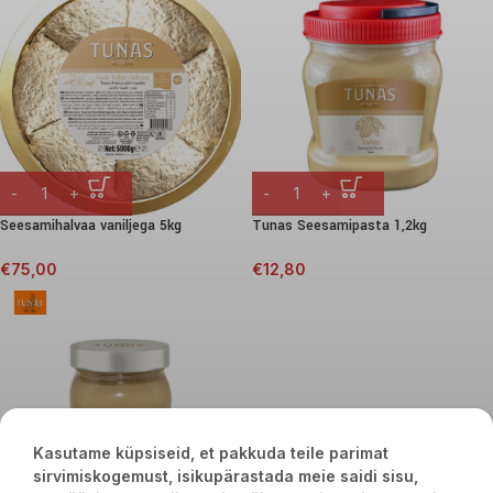
Seesamihalvaa vaniljega 5kg
Tunas Seesamipasta 1,2kg
€
75,00
€
12,80
Kasutame küpsiseid, et pakkuda teile parimat
sirvimiskogemust, isikupärastada meie saidi sisu,