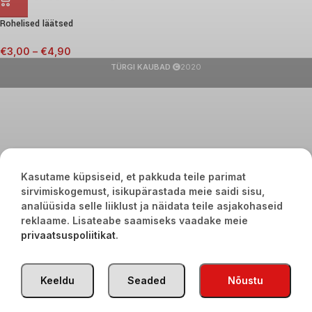
Rohelised läätsed
€
3,00
–
€
4,90
TÜRGI KAUBAD
2020
Kasutame küpsiseid, et pakkuda teile parimat
sirvimiskogemust, isikupärastada meie saidi sisu,
analüüsida selle liiklust ja näidata teile asjakohaseid
reklaame. Lisateabe saamiseks vaadake meie
privaatsuspoliitikat
.
Keeldu
Seaded
Nõustu