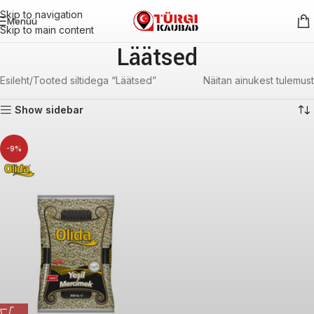
Skip to navigation
Menüü
Skip to main content
Läätsed
Esileht
Tooted siltidega “Läätsed”
Näitan ainukest tulemust
Show sidebar
-9%