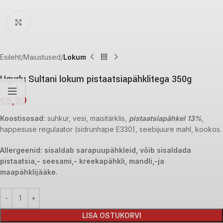
Click to enlarge
Esileht
Maiustused
Lokum
Ugurlu Sultani lokum pistaatsiapähklitega 350g
€
8,90
Koostisosad:
suhkur, vesi, maisitärklis,
pistaatsiapähkel 13%
,
happesuse regulaator (sidrunhape E330), seebijuure mahl, kookos.
Allergeenid: sisaldab sarapuupähkleid, võib sisaldada
pistaatsia,- seesami,- kreekapähkli, mandli,-ja
maapähklijääke.
LISA OSTUKORVI