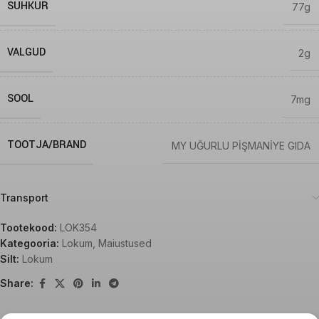
SUHKUR
77g
VALGUD
2g
SOOL
7mg
TOOTJA/BRAND
MY UĞURLU PİŞMANİYE GIDA
Transport
Tootekood:
LOK354
Kategooria:
Lokum
,
Maiustused
Silt:
Lokum
Share: