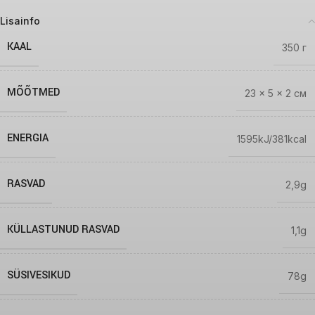
Lisainfo
KAAL
350 г
MÕÕTMED
23 × 5 × 2 см
ENERGIA
1595kJ/381kcal
RASVAD
2,9g
KÜLLASTUNUD RASVAD
1,1g
SÜSIVESIKUD
78g