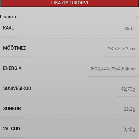
LISA OSTUKORVI
Lisainfo
KAAL
350 г
MÕÕTMED
23 × 5 × 2 см
ENERGIA
1502,44kJ/354,53kcal
SÜSIVESIKUD
42,73g
SUHKUR
22,2g
VALGUD
3,45g