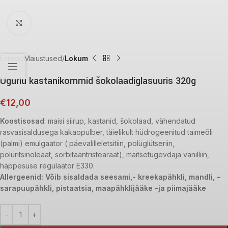
Click to enlarge
Esileht
Maiustused
Lokum
Ugurlu kastanikommid šokolaadiglasuuris 320g
€
12,00
Koostisosad
: maisi siirup, kastanid, šokolaad, vähendatud
rasvasisaldusega kakaopulber, täielikult hüdrogeenitud taimeõli
(palmi) emulgaator ( päevalilleletsitiin, polüglütseriin,
polüritsinoleaat, sorbitaantristearaat), maitsetugevdaja vanilliin,
happesuse regulaator E330.
Allergeenid: Võib sisaldada seesami,- kreekapähkli, mandli, –
sarapuupähkli, pistaatsia, maapähklijääke -ja piimajääke