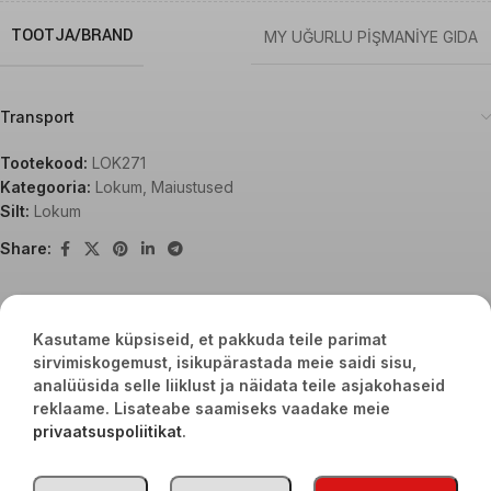
TOOTJA/BRAND
MY UĞURLU PİŞMANİYE GIDA
Transport
Tootekood:
LOK271
Kategooria:
Lokum
,
Maiustused
Silt:
Lokum
Share:
Kasutame küpsiseid, et pakkuda teile parimat
Seotud tooted
sirvimiskogemust, isikupärastada meie saidi sisu,
analüüsida selle liiklust ja näidata teile asjakohaseid
reklaame. Lisateabe saamiseks vaadake meie
privaatsuspoliitikat
.