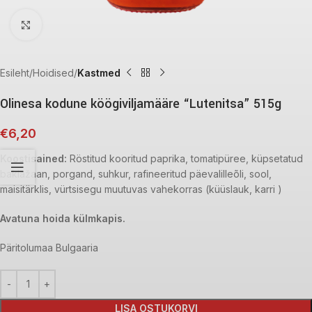
Click to enlarge
Esileht
Hoidised
Kastmed
Olinesa kodune köögiviljamääre “Lutenitsa” 515g
€
6,20
Koostisained:
Röstitud kooritud paprika, tomatipüree, küpsetatud
baklažaan, porgand, suhkur, rafineeritud päevalilleõli, sool,
maisitärklis, vürtsisegu muutuvas vahekorras (küüslauk, karri )
Avatuna hoida külmkapis.
Päritolumaa Bulgaaria
LISA OSTUKORVI