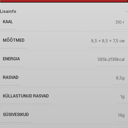
Lisainfo
KAAL
310 г
MÕÕTMED
8,5 × 8,5 × 7,5 см
ENERGIA
585kJ/136kcal
RASVAD
8,5g
KÜLLASTUNUD RASVAD
1g
SÜSIVESIKUD
14g