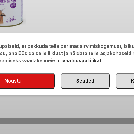
juust soolvees 50%
psiseid, et pakkuda teile parimat sirvimiskogemust, isi
isu, analüüsida selle liiklust ja näidata teile asjakohaseid
saamiseks vaadake meie
privaatsuspoliitikat
.
Nõustu
Seaded
K