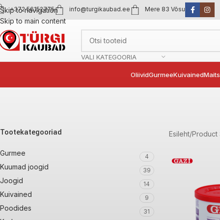
+372 56152775
info@turgikaubad.ee
Mere 83 Võsu
Skip to navigation
Skip to main content
VALI KATEGOORIA
Oliivid
Gurmee
Kuivained
Mait
Tootekategooriad
Esileht
Product 
Gurmee
4
Kuumad joogid
39
Joogid
14
Kuivained
9
Poodides
31