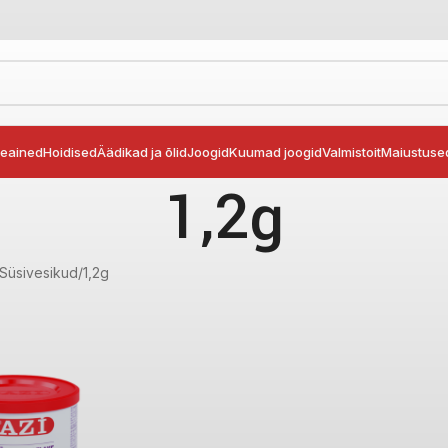
seained
Hoidised
Äädikad ja õlid
Joogid
Kuumad joogid
Valmistoit
Maiustuse
1,2g
Süsivesikud
1,2g