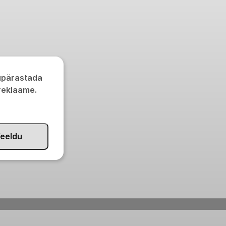
kupärastada
 reklaame.
eeldu