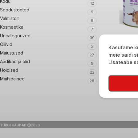
Kodu
12
Soodustooted
9
Valmistoit
9
Kosmeetika
7
Uncategorized
30
Gazi Kitsepiima 
Oliivid
5
Kasutame kü
720g/400g
Maiustused
meie saidi s
27
€
11,90
Äädikad ja õlid
Lisateabe 
5
Hoidised
22
Maitseained
26
TÜRGI KAUBAD
2020