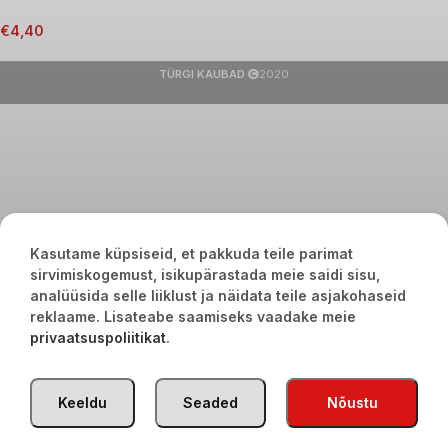
€
4,40
TÜRGI KAUBAD
2020
Kasutame küpsiseid, et pakkuda teile parimat
sirvimiskogemust, isikupärastada meie saidi sisu,
analüüsida selle liiklust ja näidata teile asjakohaseid
reklaame. Lisateabe saamiseks vaadake meie
privaatsuspoliitikat
.
Keeldu
Seaded
Nõustu