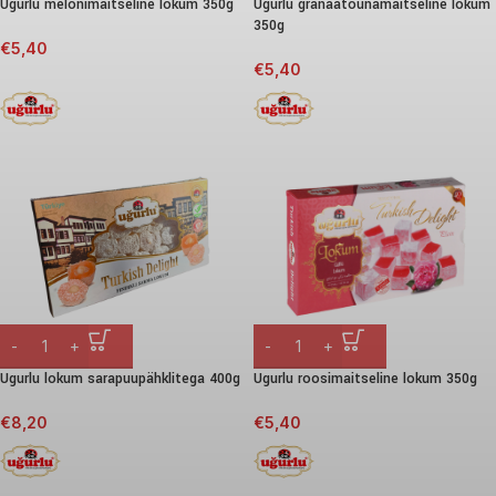
Ugurlu melonimaitseline lokum 350g
Ugurlu granaatõunamaitseline lokum
350g
€
5,40
€
5,40
Ugurlu lokum sarapuupähklitega 400g
Ugurlu roosimaitseline lokum 350g
€
8,20
€
5,40