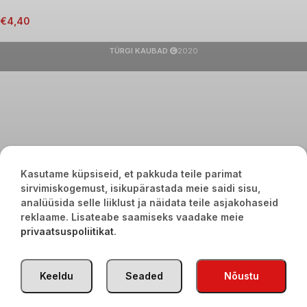
€
4,40
TÜRGI KAUBAD
2020
Kasutame küpsiseid, et pakkuda teile parimat
sirvimiskogemust, isikupärastada meie saidi sisu,
analüüsida selle liiklust ja näidata teile asjakohaseid
reklaame. Lisateabe saamiseks vaadake meie
privaatsuspoliitikat
.
Keeldu
Seaded
Nõustu