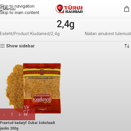
Skip to navigation
Menüü
Skip to main content
2,4g
Esileht
Product Kiudained
2,4g
Näitan ainukest tulemust
Show sidebar
Praetud kadaiyf Dubai šokolaadi
jaoks 200g