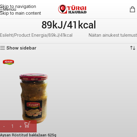
Skip to navigation
Menüü
Skip to main content
89kJ/41kcal
Esileht
Product Energia
89kJ/41kcal
Näitan ainukest tulemust
Show sidebar
Aysan Röstitud baklažaan 625g