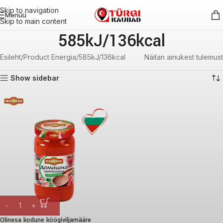
Skip to navigation
Menüü
Skip to main content
585kJ/136kcal
Esileht
Product Energia
585kJ/136kcal
Näitan ainukest tulemust
Show sidebar
Olinesa kodune köögiviljamääre