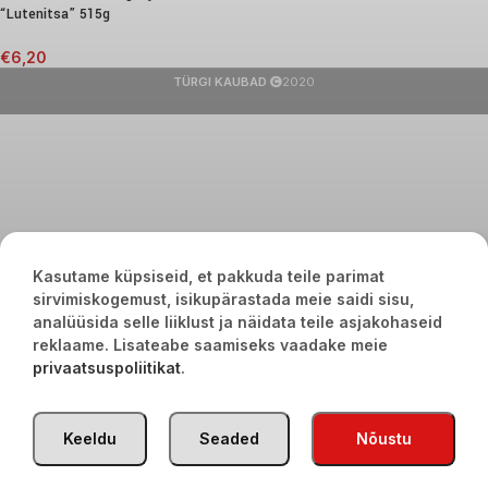
“Lutenitsa” 515g
€
6,20
TÜRGI KAUBAD
2020
Kasutame küpsiseid, et pakkuda teile parimat
sirvimiskogemust, isikupärastada meie saidi sisu,
analüüsida selle liiklust ja näidata teile asjakohaseid
reklaame. Lisateabe saamiseks vaadake meie
privaatsuspoliitikat
.
Keeldu
Seaded
Nõustu