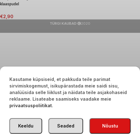
klaaspudel
€
2,90
TÜRGI KAUBAD
2020
Kasutame küpsiseid, et pakkuda teile parimat
sirvimiskogemust, isikupärastada meie saidi sisu,
analüüsida selle liiklust ja näidata teile asjakohaseid
reklaame. Lisateabe saamiseks vaadake meie
privaatsuspoliitikat
.
Keeldu
Seaded
Nõustu