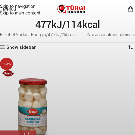
Skip to navigation
Menüü
Skip to main content
477kJ/114kcal
Esileht
Product Energia
477kJ/114kcal
Näitan ainukest tulemust
Show sidebar
-50%