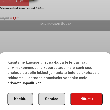
Marineeritud küüslaugud 370ml
€
1,65
€
3,30
TÜRGI KAUBAD
2020
Kasutame küpsiseid, et pakkuda teile parimat
sirvimiskogemust, isikupärastada meie saidi sisu,
analüüsida selle liiklust ja näidata teile asjakohaseid
reklaame. Lisateabe saamiseks vaadake meie
privaatsuspoliitikat
.
Keeldu
Seaded
Nõustu