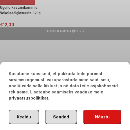
Ugurlu kastanikommid
šokolaadiglasuuris 320g
€
12,00
TÜRGI KAUBAD
2020
Kasutame küpsiseid, et pakkuda teile parimat
sirvimiskogemust, isikupärastada meie saidi sisu,
analüüsida selle liiklust ja näidata teile asjakohaseid
reklaame. Lisateabe saamiseks vaadake meie
privaatsuspoliitikat
.
Keeldu
Seaded
Nõustu