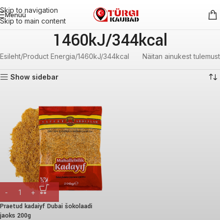
Skip to navigation
Menüü
Skip to main content
1460kJ/344kcal
Esileht
Product Energia
1460kJ/344kcal
Näitan ainukest tulemust
Show sidebar
Praetud kadaiyf Dubai šokolaadi
jaoks 200g