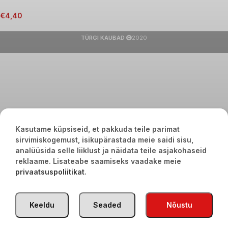
€
4,40
TÜRGI KAUBAD
2020
Kasutame küpsiseid, et pakkuda teile parimat
sirvimiskogemust, isikupärastada meie saidi sisu,
analüüsida selle liiklust ja näidata teile asjakohaseid
reklaame. Lisateabe saamiseks vaadake meie
privaatsuspoliitikat
.
Keeldu
Seaded
Nõustu